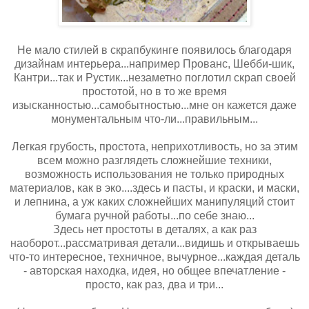
Не мало стилей в скрапбукинге появилось благодаря
дизайнам интерьера...например Прованс, Шебби-шик,
Кантри...так и Рустик...незаметно поглотил скрап своей
простотой, но в то же время
изысканностью...самобытностью...мне он кажется даже
монументальным что-ли...правильным...
Легкая грубость, простота, неприхотливость, но за этим
всем можно разглядеть сложнейшие техники,
возможность использования не только природных
материалов, как в эко....здесь и пасты, и краски, и маски,
и лепнина, а уж каких сложнейших манипуляций стоит
бумага ручной работы...по себе знаю...
Здесь нет простоты в деталях, а как раз
наоборот...рассматривая детали...видишь и открываешь
что-то интересное, техничное, вычурное...
каждая деталь
- авторская находка, идея,
но общее впечатление -
просто, как раз, два и три...